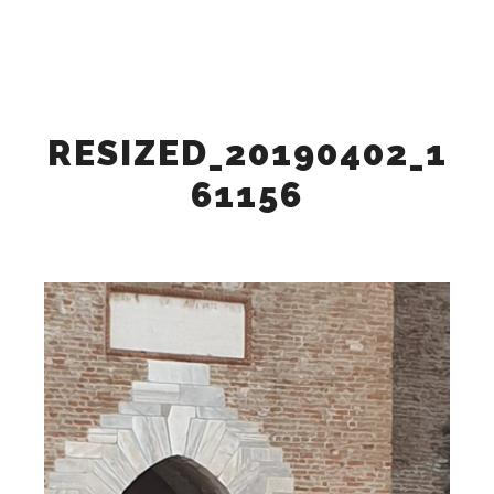
Główne
Szukaj
Więcej inform
RESIZED_20190402_1
61156