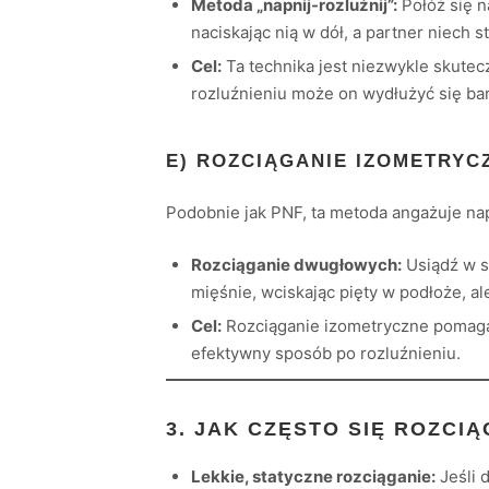
Metoda „napnij-rozluźnij”:
Połóż się n
naciskając nią w dół, a partner niech 
Cel:
Ta technika jest niezwykle skutec
rozluźnieniu może on wydłużyć się ba
E) ROZCIĄGANIE IZOMETRYC
Podobnie jak PNF, ta metoda angażuje na
Rozciąganie dwugłowych:
Usiądź w s
mięśnie, wciskając pięty w podłoże, al
Cel:
Rozciąganie izometryczne pomaga 
efektywny sposób po rozluźnieniu.
3. JAK CZĘSTO SIĘ ROZCI
Lekkie, statyczne rozciąganie:
Jeśli 