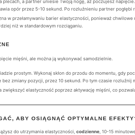
a plecach, a partner uniesie Twoją nogę, aż poczujesz napięcie.
stawia opór przez 5-10 sekund. Po rozluźnieniu partner pogłębi 
zna w przełamywaniu barier elastyczności, ponieważ chwilowe 
rdziej niż w standardowym rozciąganiu.
ZNE
pięcie mięśni, ale można ją wykonywać samodzielnie.
iadzie prostym. Wykonaj skłon do przodu do momentu, gdy poczu
e bez zmiany pozycji, przez 10 sekund. Po tym czasie rozluźnij m
zwiększyć elastyczność poprzez aktywację mięśni, co pozwala 
ĄGAĆ, ABY OSIĄGNĄĆ OPTYMALNE EFEKTY
dążysz do utrzymania elastyczności,
codzienne
, 10-15 minutowe