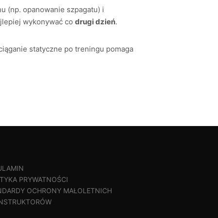
u (np. opanowanie szpagatu) i
ajlepiej wykonywać co
drugi dzień
.
iąganie statyczne po treningu pomaga
ULAMIN
ITYKA PRYWATNOŚCI
NDARDY OCHRONY MAŁOLETNICH
 INSTRUKTORÓW