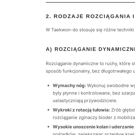
2. RODZAJE ROZCIĄGANIA 
W Taekwon-do stosuje się różne techniki 
A) ROZCIĄGANIE DYNAMICZN
Rozciąganie dynamiczne to ruchy, które s
sposób funkcjonalny, bez długotrwałego 
Wymachy nóg:
Wykonuj swobodne wyma
były płynne i kontrolowane, bez szar
uelastyczniają przywodziciele.
Wykroki z rotacją tułowia:
Zrób głębok
rozciąganie zginaczy bioder z mobiliz
Wysokie unoszenie kolan i uderzanie 
pośladków, zwiększając przepływ krwi