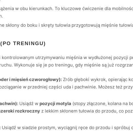
żenia w obu kierunkach. To kluczowe ćwiczenie dla mobilnośc
h.
e skłony do boku i skręty tułowia przygotowują mięśnie tułowia
 (PO TRENINGU)
 i kontrolowanym utrzymywaniu mięśnia w wydłużonej pozycji 
uchu. Wykonuje się je po treningu, gdy mięśnie są już rozgrzan
oder i mięsień czworogłowy):
Zrób głęboki wykrok, opierając ko
rozciąganie w przedniej części uda i pachwinie. Możesz też przy
achwin):
Usiądź w
pozycji motyla
(stopy złączone, kolana na bo
szeroki rozkroczny
z lekkim skłonem tułowia do przodu, co poz
:
Usiądź w siadzie prostym, wyciągnij ręce do przodu i spróbuj 