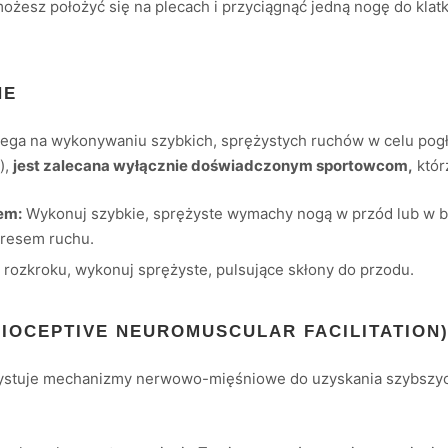
możesz położyć się na plecach i przyciągnąć jedną nogę do klatk
NE
olega na wykonywaniu szybkich, sprężystych ruchów w celu pogł
),
jest zalecana wyłącznie doświadczonym sportowcom,
któr
em:
Wykonuj szybkie, sprężyste wymachy nogą w przód lub w b
kresem ruchu.
 rozkroku, wykonuj sprężyste, pulsujące skłony do przodu.
RIOCEPTIVE NEUROMUSCULAR FACILITATION
ystuje mechanizmy nerwowo-mięśniowe do uzyskania szybszych