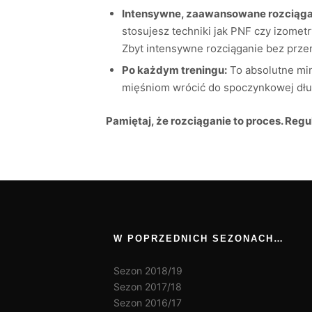
Intensywne, zaawansowane rozciąga
stosujesz techniki jak PNF czy izomet
Zbyt intensywne rozciąganie bez prz
Po każdym treningu:
To absolutne mi
mięśniom wrócić do spoczynkowej dług
Pamiętaj, że rozciąganie to proces. Regu
W POPRZEDNICH SEZONACH…
Sezon 2018/19
Sezon 2017/18
Sezon 2016/17