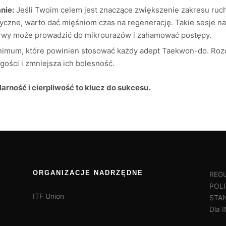
nie:
Jeśli Twoim celem jest znaczące zwiększenie zakresu ruch
ryczne, warto dać mięśniom czas na regenerację. Takie sesje n
erwy może prowadzić do mikrourazów i zahamować postępy.
nimum, które powinien stosować każdy adept Taekwon-do. Rozc
ości i zmniejsza ich bolesność.
larność i cierpliwość to klucz do sukcesu.
ORGANIZACJE NADRZĘDNE
REG
POL
ITF Union
STA
Dla