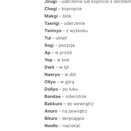
Jirugi
– uderzenie lub kopnicie z obrotem
Chagi
– kopnięcie
Makgi
– blok
Taerigi
– uderzenie
Twimyo
– z wyskoku
Tul
– układ
Sog
i – pozycja
Ap
– w przód
Yop
– w bok
Dwit
– w tył
Naeryo
– w dół
Ollyo
– w górę
Dollyo
– po łuku
Bandae
– odwrotnie
Bakkuro
– do wewnątrz
Anuro
– na zewnątrz
Bituro
– skręcające
Noollo
– naciskać