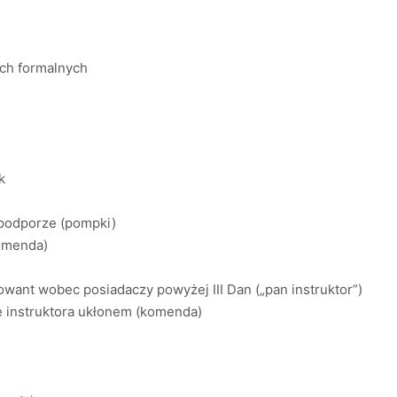
ch formalnych
k
podporze (pompki)
komenda)
ant wobec posiadaczy powyżej III Dan („pan instruktor”)
 instruktora ukłonem (komenda)