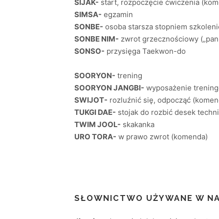
SIJAK-
start, rozpoczęcie ćwiczenia (ko
SIMSA-
egzamin
SONBE-
osoba starsza stopniem szkole
SONBE NIM-
zwrot grzecznościowy („pan 
SONSO-
przysięga Taekwon-do
SOORYON-
trening
SOORYON JANGBI-
wyposażenie trening
SWIJOT-
rozluźnić się, odpocząć (komen
TUKGI DAE-
stojak do rozbić desek techn
TWIM JOOL-
skakanka
URO TORA-
w prawo zwrot (komenda)
SŁOWNICTWO UŻYWANE W N