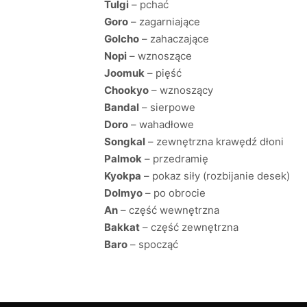
Tulgi
– pchać
Goro
– zagarniające
Golcho
– zahaczające
Nopi
– wznoszące
Joomuk
– pięść
Chookyo
– wznoszący
Bandal
– sierpowe
Doro
– wahadłowe
Songkal
– zewnętrzna krawędź dłoni
Palmok
– przedramię
Kyokpa
– pokaz siły (rozbijanie desek)
Dolmyo
– po obrocie
An
– część wewnętrzna
Bakkat
– część zewnętrzna
Baro
– spocząć