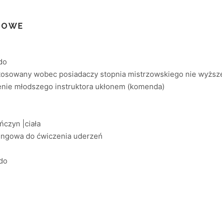
GOWE
do
osowany wobec posiadaczy stopnia mistrzowskiego nie wyższego
nie młodszego instruktora ukłonem (komenda)
czyn |ciała
ingowa do ćwiczenia uderzeń
do