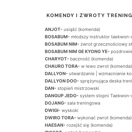
KOMENDY I ZWROTY TRENIN
ANJOT-
usiąść (komenda)
BOSABUM-
młodszy instruktor taekwon-
BOSABUM NIM-
zwrot grzecznościowy st
BOSABUM NIM GE KYONG YE-
pozdrowie
CHARYOT-
baczność (komenda)
CHAURO TORA-
w lewo zwrot (komenda)
DALLYON-
utwardzanie | wzmacnianie koń
DALLYON DOO-
sprężynująca deska tren
DAN-
stopień mistrzowski
DANGUP JEDO-
system stopni Taekwon-
DOJANG-
sala treningowa
DWIGI-
wyskoki
DWIRO TORA-
wykonać zwrot (komenda)
HAESAN-
rozejść się (komenda)