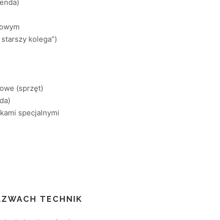
menda)
niowym
starszy kolega”)
owe (sprzęt)
da)
ikami specjalnymi
AZWACH TECHNIK