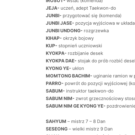
IROSOT-
wstać (komenda)
JEJA-
uczeń, adept Taekwon-do
JUNBI-
przygotować się (komenda)
JUNBI JASE-
pozycja wyjściowa w układa
JUNBI UNDONG-
rozgrzewka
KIHAP-
okrzyk bojowy
KUP-
stopnień uczniowski
KYOKPA-
rozbijanie desek
KYOKPA DAE-
stojak do prób rozbić dese
KYONG YE-
ukłon
MOMTONG BACHIM-
uginanie ramion w 
PARRO-
powrót do pozycji wyjściowej (
SABUM-
instruktor taekwon-do
SABUM NIM-
zwrot grzecznościowy stosow
SABUM NIM GE KYONG YE-
pozdrowienie
SAHYUM
– mistrz 7 – 8 Dan
SESEONG
– wielki mistrz 9 Dan