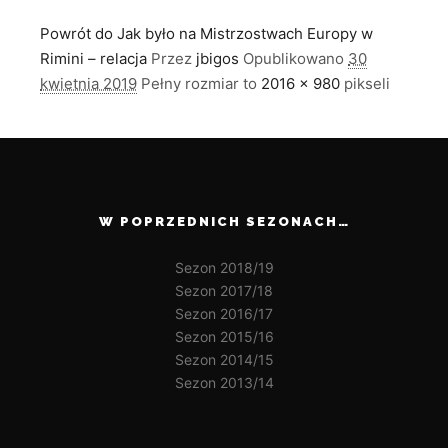
Powrót do Jak było na Mistrzostwach Europy w
Rimini – relacja
Przez
jbigos
Opublikowano
30
kwietnia 2019
Pełny rozmiar to
2016 × 980
pikseli
W POPRZEDNICH SEZONACH…
Sezon 2018/19
Sezon 2017/18
Sezon 2016/17
Sezon 2015/16
Sezon 2014/15
Sezon 2013/14