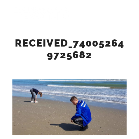
Główne
Szukaj
Więcej inform
RECEIVED_74005264
9725682