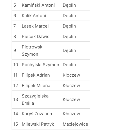
5
Kamiński Antoni
Dęblin
6
Kulik Antoni
Dęblin
7
Lasek Marcel
Dęblin
8
Piecek Dawid
Dęblin
Piotrowski
9
Dęblin
Szymon
10
Pochylski Szymon
Dęblin
11
Filipek Adrian
Kłoczew
12
Filipek Milena
Kłoczew
Szczygielska
13
Kłoczew
Emilia
14
Koryś Zuzanna
Kłoczew
15
Milewski Patryk
Maciejowice