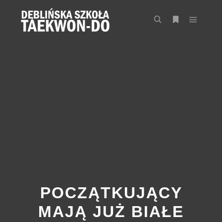
Główne
Szukaj
Więcej inform
POCZĄTKUJĄCY
MAJĄ JUŻ BIAŁE