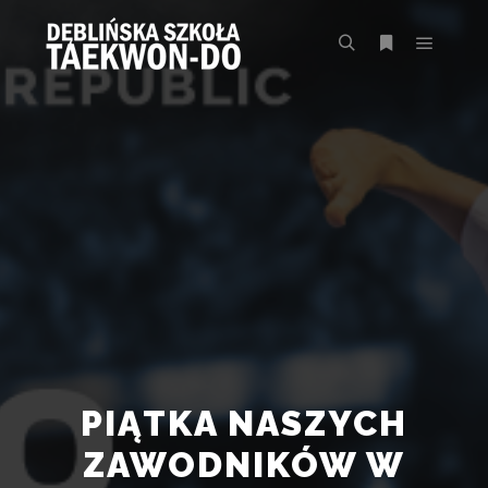
Główne
Szukaj
Więcej inform
PIĄTKA NASZYCH
ZAWODNIKÓW W