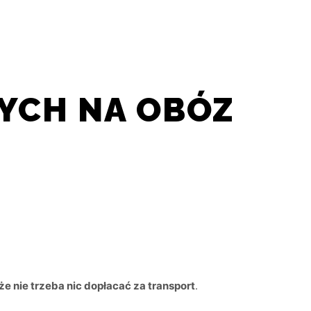
AK DO NAS DOŁĄCZYĆ?
Szukaj
Więcej informacji
YCH NA OBÓZ
że nie trzeba nic dopłacać za transport
.