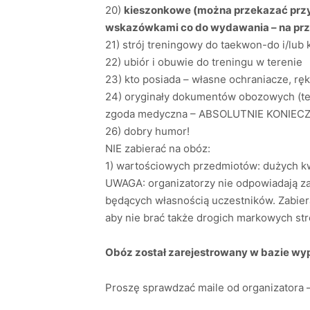
20)
kieszonkowe (można przekazać przy
wskazówkami co do wydawania – na przy
21) strój treningowy do taekwon-do i/lub
22) ubiór i obuwie do treningu w terenie
23) kto posiada – własne ochraniacze, ręk
24) oryginały dokumentów obozowych (te 
zgoda medyczna – ABSOLUTNIE KONIECZ
26) dobry humor!
NIE zabierać na obóz:
1) wartościowych przedmiotów: dużych kwo
UWAGA: organizatorzy nie odpowiadają za
będących własnością uczestników. Zabier
aby nie brać także drogich markowych s
Obóz został zarejestrowany w bazie w
Proszę sprawdzać maile od organizatora