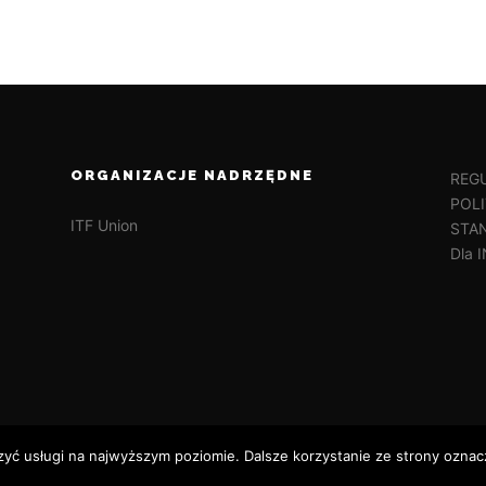
ORGANIZACJE NADRZĘDNE
REG
POL
ITF Union
STA
Dla
zyć usługi na najwyższym poziomie. Dalsze korzystanie ze strony oznacz
on-do