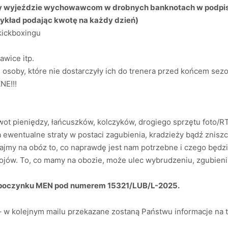
 wyjeździe wychowawcom w drobnych banknotach w podpisan
kład podając kwotę na każdy dzień)
 kickboxingu
awice itp.
osoby, które nie dostarczyły ich do trenera przed końcem sezo
NE!!!
t pieniędzy, łańcuszków, kolczyków, drogiego sprzętu foto/RTV
 ewentualne straty w postaci zagubienia, kradzieży bądź znis
ajmy na obóz to, co naprawdę jest nam potrzebne i czego będz
trojów. To, co mamy na obozie, może ulec wybrudzeniu, zgubi
ypoczynku MEN pod numerem 15321/LUB/L-2025.
 – w kolejnym mailu przekazane zostaną Państwu informacje n