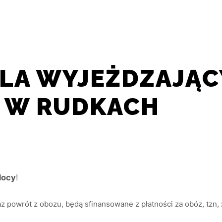
UALNOŚCI
NASZ KLUB
O TAEKWON-DO
J
LA WYJEŻDZAJĄC
 W RUDKACH
docy
!
 powrót z obozu, będą sfinansowane z płatności za obóz, tzn,