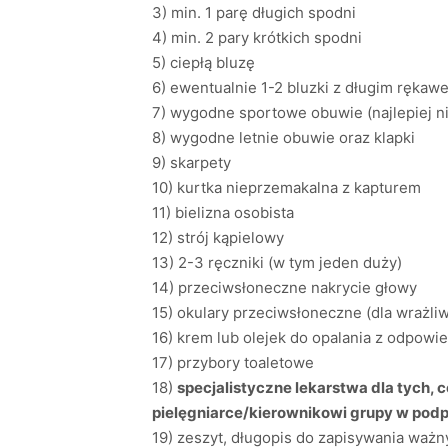
3) min. 1 parę długich spodni
4) min. 2 pary krótkich spodni
5) ciepłą bluzę
6) ewentualnie 1-2 bluzki z długim rękaw
7) wygodne sportowe obuwie (najlepiej 
8) wygodne letnie obuwie oraz klapki
9) skarpety
10) kurtka nieprzemakalna z kapturem
11) bielizna osobista
12) strój kąpielowy
13) 2-3 ręczniki (w tym jeden duży)
14) przeciwsłoneczne nakrycie głowy
15) okulary przeciwsłoneczne (dla wrażli
16) krem lub olejek do opalania z odpowi
17) przybory toaletowe
18)
specjalistyczne lekarstwa dla tych,
pielęgniarce/kierownikowi grupy w pod
19) zeszyt, długopis do zapisywania waż