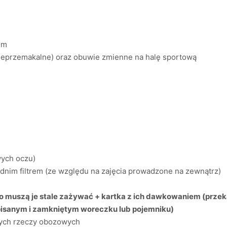
em
nieprzemakalne) oraz obuwie zmienne na halę sportową
wych oczu)
ednim filtrem (ze względu na zajęcia prowadzone na zewnątrz)
 co muszą je stale zażywać + kartka z ich dawkowaniem (prze
pisanym i zamkniętym woreczku lub pojemniku)
nych rzeczy obozowych