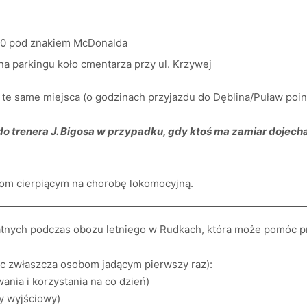
.30 pod znakiem McDonalda
 na parkingu koło cmentarza przy ul. Krzywej
w te same miejsca (o godzinach przyjazdu do Dęblina/Puław po
do trenera J. Bigosa w przypadku, gdy ktoś ma zamiar dojech
om cierpiącym na chorobę lokomocyjną.
atnych podczas obozu letniego w Rudkach, która może pomóc p
óc zwłaszcza osobom jadącym pierwszy raz):
ania i korzystania na co dzień)
zy wyjściowy)