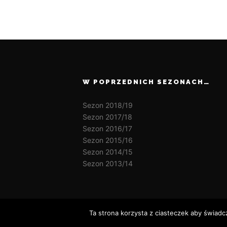
W POPRZEDNICH SEZONACH…
Sezon 2018/19
Sezon 2017/18
Sezon 2016/17
Sezon 2015/16
Sezon 2014/15
Sezon 2013/14
Ta strona korzysta z ciasteczek aby świadc
Wszelkie prawa zastrzeżone Dęblińska Szkoła Taekw