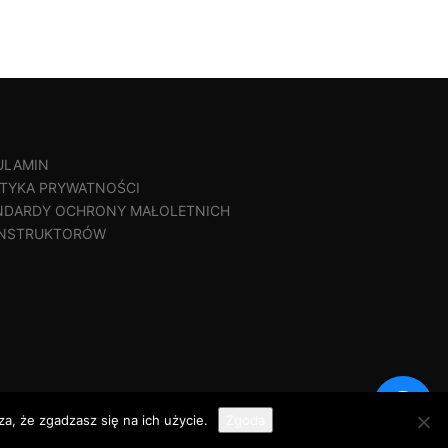
ULAMIN
ITYKA PRYWATNOŚCI
NDARDY OCHRONY MAŁOLETNICH
 INSTRUKTORÓW
a, że zgadzasz się na ich użycie.
Zgoda