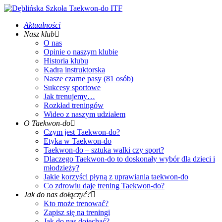
Aktualności
Nasz klub
O nas
Opinie o naszym klubie
Historia klubu
Kadra instruktorska
Nasze czarne pasy (81 osób)
Sukcesy sportowe
Jak trenujemy…
Rozkład treningów
Wideo z naszym udziałem
O Taekwon-do
Czym jest Taekwon-do?
Etyka w Taekwon-do
Taekwon-do – sztuka walki czy sport?
Dlaczego Taekwon-do to doskonały wybór dla dzieci i
młodzieży?
Jakie korzyści płyną z uprawiania taekwon-do
Co zdrowiu daje trening Taekwon-do?
Jak do nas dołączyć?
Kto może trenować?
Zapisz się na treningi
Jak do nas dojechać?