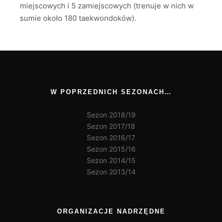
miejscowych i 5 zamiejscowych (trenuje w nich w
sumie około 180 taekwondoków).
W POPRZEDNICH SEZONACH…
Sezon 2018/19
Sezon 2017/18
Sezon 2016/17
Sezon 2015/16
Sezon 2014/15
Sezon 2013/14
ORGANIZACJE NADRZĘDNE