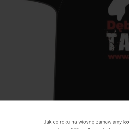
Jak co roku na wiosnę zamawiamy
ko