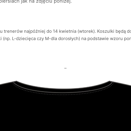
ersiach jak na zdjęciu poniżej.
u trenerów najpóźniej do 14 kwietnia (wtorek). Koszulki będą 
 (np. L-dziecięca czy M-dla dorosłych) na podstawie wzoru pon
–