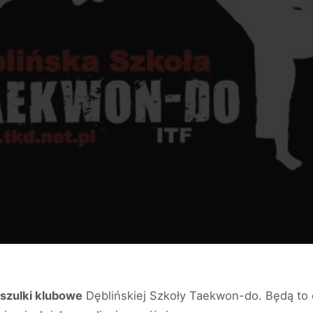
szulki klubowe
Dęblińskiej Szkoły Taekwon-do. Będą to 