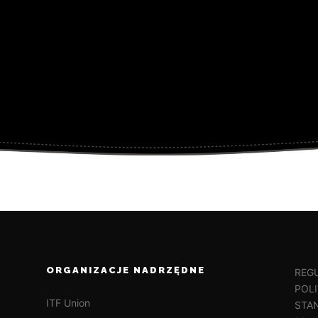
ORGANIZACJE NADRZĘDNE
REG
POL
ITF Union
STA