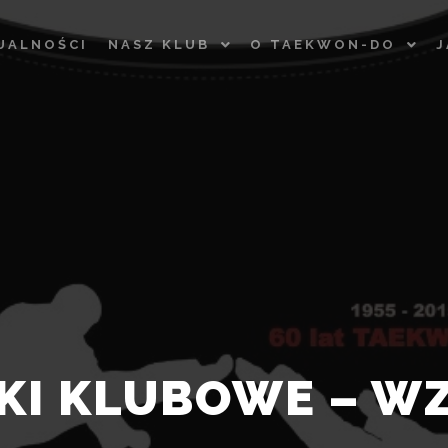
UALNOŚCI
NASZ KLUB
O TAEKWON-DO
J
KI KLUBOWE – WZ