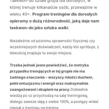
Taekwon-do działa grupa dla dorosłych, w
której trenuje kilkanaście osób, przeważnie w
wieku 40+.
Program treningów dla dorosłych
opieramy o dużą różnorodność, jaką daje nam
taekwon-do jako sztuka walki
.
Niezależnie od poziomu sprawności fizycznej czy
wcześniejszych doświadczeń, każdy kto spróbuje, z
łatwością znajduje tu swoje miejsce.
Trzeba jednak jasno powiedzieć, że metryka
przypadku trenujących w tej grupie nie ma
żadnego znaczenia – wszyscy młodzi duchem,
pełni entuzjazmu i energii oraz maksymalnie
zaangażowani i skupieni na pracy.
Dokładnie
wiedzą po co przychodzą na salę treningową,
dlatego zawsze dają z siebie 100%, a postępy widać
niemal z treningu na trening.