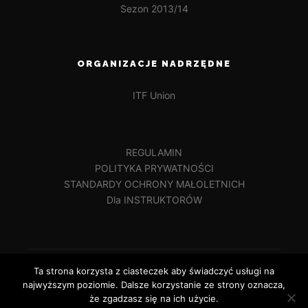
Sezon 2013/14
ORGANIZACJE NADRZĘDNE
ITF Union
REGULAMIN
POLITYKA PRYWATNOŚCI
STANDARDY OCHRONY MAŁOLETNICH
Dla INSTRUKTORÓW
Ta strona korzysta z ciasteczek aby świadczyć usługi na
najwyższym poziomie. Dalsze korzystanie ze strony oznacza,
że zgadzasz się na ich użycie.
Wszelkie prawa zastrzeżone Dęblińska Szkoła