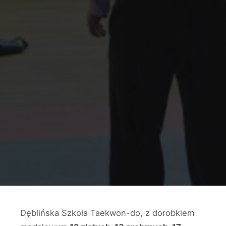
Dęblińska Szkoła Taekwon-do, z dorobkiem