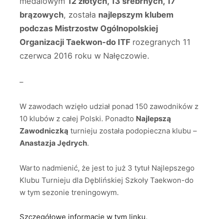
medalowym
12 złotych, 13 srebrnych, 17
brązowych
, została
najlepszym klubem
podczas Mistrzostw Ogólnopolskiej
Organizacji Taekwon-do ITF
rozegranych 11
czerwca 2016 roku w Nałęczowie.
–
W zawodach wzięło udział ponad 150 zawodników z
10 klubów z całej Polski. Ponadto
Najlepszą
Zawodniczką
turnieju została podopieczna klubu –
Anastazja Jędrych
.
Warto nadmienić, że jest to już 3 tytuł Najlepszego
Klubu Turnieju dla Dęblińskiej Szkoły Taekwon-do
w tym sezonie treningowym.
Szczegółowe informacje w tym linku
.